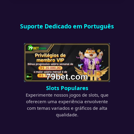
Suporte Dedicado em Português
Slots Populares
Experimente nossos jogos de slots, que
oferecem uma experiência envolvente
com temas variados e gráficos de alta
qualidade.