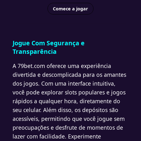
Comece a jogar
Jogue Com Segurança e
Transparência
A 79bet.com oferece uma experiência
divertida e descomplicada para os amantes
dos jogos. Com uma interface intuitiva,
você pode explorar slots populares e jogos
rápidos a qualquer hora, diretamente do
seu celular. Além disso, os depósitos são
acessíveis, permitindo que você jogue sem
preocupações e desfrute de momentos de
lazer com facilidade. Experimente