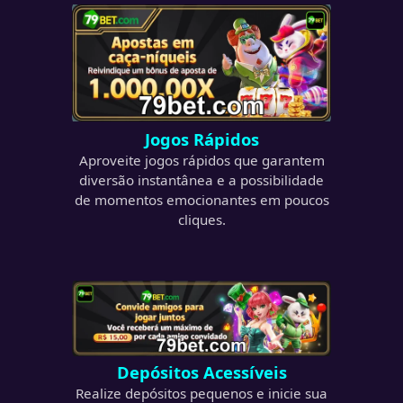
Jogos Rápidos
Aproveite jogos rápidos que garantem
diversão instantânea e a possibilidade
de momentos emocionantes em poucos
cliques.
Depósitos Acessíveis
Realize depósitos pequenos e inicie sua