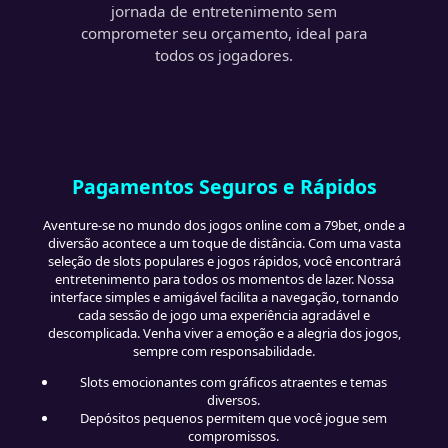
jornada de entretenimento sem
comprometer seu orçamento, ideal para
todos os jogadores.
Pagamentos Seguros e Rápidos
Aventure-se no mundo dos jogos online com a 79bet, onde a
diversão acontece a um toque de distância. Com uma vasta
seleção de slots populares e jogos rápidos, você encontrará
entretenimento para todos os momentos de lazer. Nossa
interface simples e amigável facilita a navegação, tornando
cada sessão de jogo uma experiência agradável e
descomplicada. Venha viver a emoção e a alegria dos jogos,
sempre com responsabilidade.
Slots emocionantes com gráficos atraentes e temas
diversos.
Depósitos pequenos permitem que você jogue sem
compromissos.